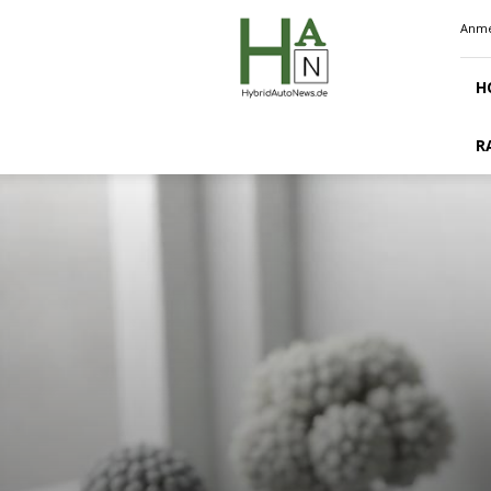
Hybridautonews.de
Anme
H
R