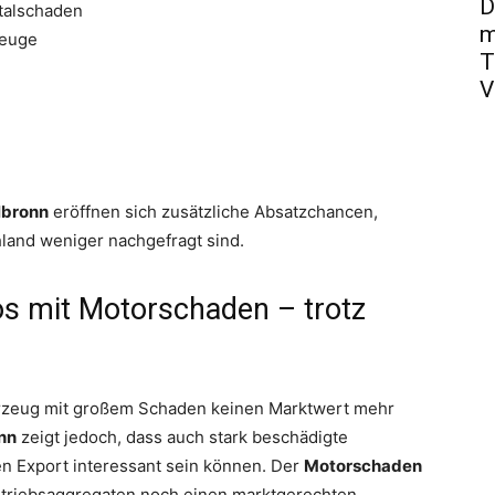
D
otalschaden
m
zeuge
T
V
lbronn
eröffnen sich zusätzliche Absatzchancen,
land weniger nachgefragt sind.
os mit Motorschaden – trotz
ahrzeug mit großem Schaden keinen Marktwert mehr
nn
zeigt jedoch, dass auch stark beschädigte
en Export interessant sein können. Der
Motorschaden
ntriebsaggregaten noch einen marktgerechten