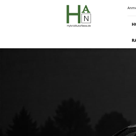
Hybridautonews.de
Anme
H
R