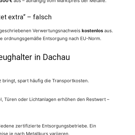
 300 €
aus – abhängig vom Marktpreis der Metalle.
t extra“ – falsch
vorgeschriebenen Verwertungsnachweis
kostenlos
aus.
t die ordnungsgemäße Entsorgung nach EU-Norm.
eughalter in Dachau
 bringt, spart häufig die Transportkosten.
el, Türen oder Lichtanlagen erhöhen den Restwert –
edene zertifizierte Entsorgungsbetriebe. Ein
ise je nach Metallkurs variieren.