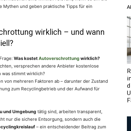
ie Mythen und geben praktische Tipps für ein
A
schrottung wirklich – und wann
iell?
 Frage:
Was kostet
Autoverschrottung
wirklich?
hten, versprechen andere Anbieter kostenlose
R
 was stimmt wirklich?
i
en von mehreren Faktoren ab – darunter der Zustand
d
ernung zum Recyclingbetrieb und der Aufwand für
U
F
u und Umgebung
tätig sind, arbeiten transparent,
cht nur die sichere Entsorgung, sondern auch die
cyclingkreislauf
– ein entscheidender Beitrag zum