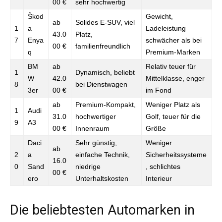
00 €
sehr hochwertig
Škod
Gewicht,
ab
Solides E-SUV, viel
1
a
Ladeleistung
43.0
Platz,
7
Enya
schwächer als bei
00 €
familienfreundlich
q
Premium-Marken
BM
ab
Relativ teuer für
1
Dynamisch, beliebt
W
42.0
Mittelklasse, enger
8
bei Dienstwagen
3er
00 €
im Fond
ab
Premium-Kompakt,
Weniger Platz als
1
Audi
31.0
hochwertiger
Golf, teuer für die
9
A3
00 €
Innenraum
Größe
Daci
Sehr günstig,
Weniger
ab
2
a
einfache Technik,
Sicherheitssysteme
16.0
0
Sand
niedrige
, schlichtes
00 €
ero
Unterhaltskosten
Interieur
Die beliebtesten Automarken in