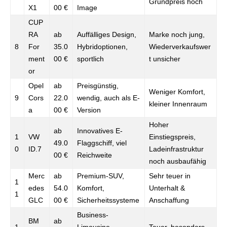
Grundpreis hoch
X1
00 €
Image
CUP
RA
ab
Auffälliges Design,
Marke noch jung,
8
For
35.0
Hybridoptionen,
Wiederverkaufswer
ment
00 €
sportlich
t unsicher
or
Opel
ab
Preisgünstig,
Weniger Komfort,
9
Cors
22.0
wendig, auch als E-
kleiner Innenraum
a
00 €
Version
Hoher
ab
Innovatives E-
1
VW
Einstiegspreis,
49.0
Flaggschiff, viel
0
ID.7
Ladeinfrastruktur
00 €
Reichweite
noch ausbaufähig
Merc
ab
Premium-SUV,
Sehr teuer in
1
edes
54.0
Komfort,
Unterhalt &
1
GLC
00 €
Sicherheitssysteme
Anschaffung
Business-
BM
ab