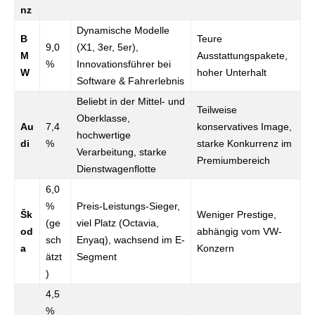
nz
Dynamische Modelle
B
Teure
9,0
(X1, 3er, 5er),
M
Ausstattungspakete,
%
Innovationsführer bei
W
hoher Unterhalt
Software & Fahrerlebnis
Beliebt in der Mittel- und
Teilweise
Oberklasse,
Au
7,4
konservatives Image,
hochwertige
di
%
starke Konkurrenz im
Verarbeitung, starke
Premiumbereich
Dienstwagenflotte
6,0
%
Preis-Leistungs-Sieger,
Šk
Weniger Prestige,
(ge
viel Platz (Octavia,
od
abhängig vom VW-
sch
Enyaq), wachsend im E-
a
Konzern
ätzt
Segment
)
4,5
%