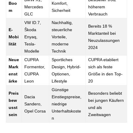
Boo
Komfort,
Mercedes
höherem
m
Sicherheit
GLC
Verbrauch
VW ID.7,
Nachhaltig,
Bereits 18 %
E-
Škoda
steuerliche
Marktanteil bei
Mobi
Enyaq,
Vorteile,
Neuzulassungen
lität
Tesla-
moderne
2024
Modelle
Technik
Neue
CUPRA
Sportliches
CUPRA etabliert
Mark
Formentor,
Design, Hybrid-
sich als feste
enst
CUPRA
Optionen,
Größe in den Top-
ärke
Leon
Lifestyle
20
Günstige
Preis
Besonders beliebt
Dacia
Einstiegspreise,
bew
bei jungen Käufern
Sandero,
niedrige
usst
und als
Opel Corsa
Unterhaltskoste
sein
Zweitwagen
n