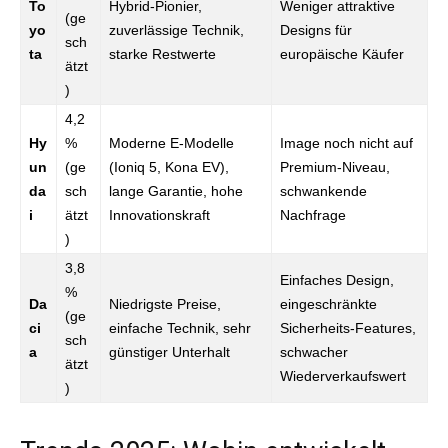
To
Hybrid-Pionier,
Weniger attraktive
(ge
yo
zuverlässige Technik,
Designs für
sch
ta
starke Restwerte
europäische Käufer
ätzt
)
4,2
Hy
%
Moderne E-Modelle
Image noch nicht auf
un
(ge
(Ioniq 5, Kona EV),
Premium-Niveau,
da
sch
lange Garantie, hohe
schwankende
i
ätzt
Innovationskraft
Nachfrage
)
3,8
Einfaches Design,
%
Da
Niedrigste Preise,
eingeschränkte
(ge
ci
einfache Technik, sehr
Sicherheits-Features,
sch
a
günstiger Unterhalt
schwacher
ätzt
Wiederverkaufswert
)