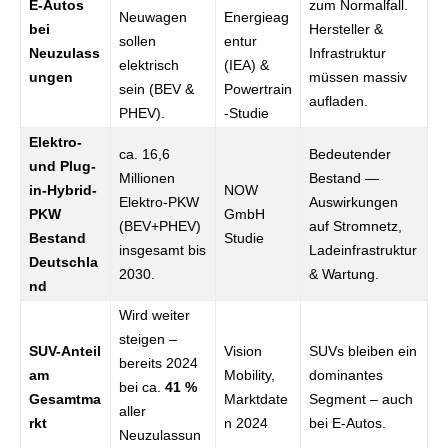
E-Autos
zum Normalfall.
Neuwagen
Energieag
bei
Hersteller &
sollen
entur
Neuzulass
Infrastruktur
elektrisch
(IEA) &
ungen
müssen massiv
sein (BEV &
Powertrain
aufladen.
PHEV).
-Studie
Elektro-
ca. 16,6
Bedeutender
und Plug-
Millionen
Bestand —
in-Hybrid-
NOW
Elektro-PKW
Auswirkungen
PKW
GmbH
(BEV+PHEV)
auf Stromnetz,
Bestand
Studie
insgesamt bis
Ladeinfrastruktur
Deutschla
2030.
& Wartung.
nd
Wird weiter
steigen –
SUV-Anteil
Vision
SUVs bleiben ein
bereits 2024
am
Mobility,
dominantes
bei ca.
41 %
Gesamtma
Marktdate
Segment – auch
aller
rkt
n 2024
bei E-Autos.
Neuzulassun