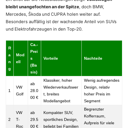
bleibt unangefochten an der Spitze
, doch BMW,
Mercedes, Škoda und CUPRA holen weiter auf.
Besonders auffällig ist der wachsende Anteil von SUVs
und Elektrofahrzeugen in den Top-20.
Ca.-
R
Prei
a
Mod
s
Vorteile
Nachteile
n
ell
(Ba
g
sis)
Klassiker, hoher
Wenig aufregendes
ab
VW
Wiederverkaufswer
Design, relativ
1
28.0
Golf
t, breites
hoher Preis im
00 €
Modellangebot
Segment
Begrenzter
VW
ab
Kompakter SUV,
Kofferraum,
2
T-
29.5
sportliches Design,
Aufpreis für viele
Roc
00 €
beliebt bei Familien