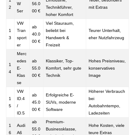
1
Limousine,
Teuer, besonders
W
56.0
2
Technikführer,
mit Extras
5er
00 €
hoher Komfort
VW
Viel Stauraum,
ab
1
Tran
beliebt bei
Teurer Unterhalt,
40.0
3
sport
Handwerk &
eher Nutzfahrzeug
00 €
er
Freizeit
Merc
edes
ab
Klassiker, Top-
Hohes Preisniveau,
1
E-
55.0
Komfort, sehr gute
konservatives
4
Klas
00 €
Technik
Image
se
VW
Höherer Verbrauch
ab
Erfolgreiche E-
1
ID.4
bei
45.0
SUVs, moderne
5
/
Autobahntempo,
00 €
Software
ID.5
Ladezeiten
ab
Premium-
1
Audi
Hohe Kosten, viele
55.0
Businessklasse,
6
A6
teure Extras