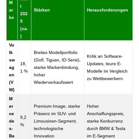
M
l
ar
Stärken
Herausforderungen
202
ke
5
(ca.
)
Vo
lk
Breites Modellportfolio
Kritik an Software-
sw
(Golf, Tiguan, ID-Serie),
18,
Updates, teure E-
ag
starke Markenbindung,
1 %
Modelle im Vergleich
en
hoher
zu Wettbewerbern
(V
Wiederverkaufswert
W)
M
er
Premium-Image, starke
Hoher
ce
Präsenz im SUV- und
Anschaffungspreis,
9,2
de
Limousinen-Segment,
starke Konkurrenz
%
s-
technologische
durch BMW & Tesla
Be
Innovation
im E-Segment