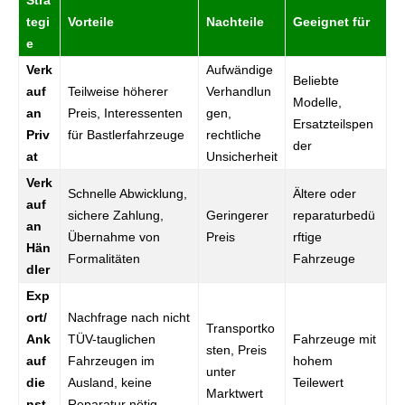
Stra
tegi
Vorteile
Nachteile
Geeignet für
e
Verk
Aufwändige
Beliebte
auf
Teilweise höherer
Verhandlun
Modelle,
an
Preis, Interessenten
gen,
Ersatzteilspen
Priv
für Bastlerfahrzeuge
rechtliche
der
at
Unsicherheit
Verk
Schnelle Abwicklung,
Ältere oder
auf
sichere Zahlung,
Geringerer
reparaturbedü
an
Übernahme von
Preis
rftige
Hän
Formalitäten
Fahrzeuge
dler
Exp
ort/
Nachfrage nach nicht
Transportko
Ank
TÜV-tauglichen
Fahrzeuge mit
sten, Preis
auf
Fahrzeugen im
hohem
unter
die
Ausland, keine
Teilewert
Marktwert
nst
Reparatur nötig