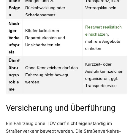
tliche
Mängel führt zu
Transparenz, klare
Folge
Rückabwicklung oder
Vertragsklauseln
n
Schadensersatz
Niedr
Restwert realistisch
iger
Käufer kalkulieren
einschätzen
,
Verka
Reparaturkosten und
mehrere Angebote
ufspr
Unsicherheiten ein
einholen
eis
Überf
Kurzzeit- oder
ühru
Ohne Kennzeichen darf das
Ausfuhrkennzeichen
ngsp
Fahrzeug nicht bewegt
organisieren, ggf.
roble
werden
Transportservice
me
Versicherung und Überführung
Ein Fahrzeug ohne TÜV darf nicht eigenständig im
Straßenverkehr bewegt werden. Die Straßenverkehrs-