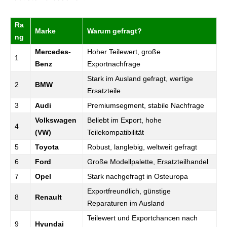
Ra
Marke
Warum gefragt?
ng
Mercedes-
Hoher Teilewert, große
1
Benz
Exportnachfrage
Stark im Ausland gefragt, wertige
2
BMW
Ersatzteile
3
Audi
Premiumsegment, stabile Nachfrage
Volkswagen
Beliebt im Export, hohe
4
(VW)
Teilekompatibilität
5
Toyota
Robust, langlebig, weltweit gefragt
6
Ford
Große Modellpalette, Ersatzteilhandel
7
Opel
Stark nachgefragt in Osteuropa
Exportfreundlich, günstige
8
Renault
Reparaturen im Ausland
Teilewert und Exportchancen nach
9
Hyundai