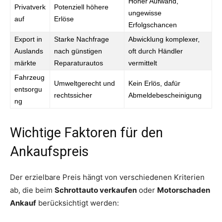
Hoher Aufwand,
Privatverk
Potenziell höhere
ungewisse
auf
Erlöse
Erfolgschancen
Export in
Starke Nachfrage
Abwicklung komplexer,
Auslands
nach günstigen
oft durch Händler
märkte
Reparaturautos
vermittelt
Fahrzeug
Umweltgerecht und
Kein Erlös, dafür
entsorgu
rechtssicher
Abmeldebescheinigung
ng
Wichtige Faktoren für den
Ankaufspreis
Der erzielbare Preis hängt von verschiedenen Kriterien
ab, die beim
Schrottauto verkaufen
oder
Motorschaden
Ankauf
berücksichtigt werden: