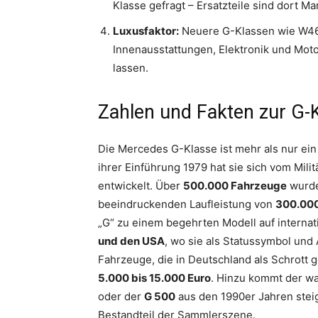
Klasse gefragt – Ersatzteile sind dort M
Luxusfaktor:
Neuere G-Klassen wie W46
Innenausstattungen, Elektronik und Mot
lassen.
Zahlen und Fakten zur G-
Die Mercedes G-Klasse ist mehr als nur ein
ihrer Einführung 1979 hat sie sich vom Mili
entwickelt. Über
500.000 Fahrzeuge
wurden
beeindruckenden Laufleistung von
300.000
„G“ zu einem begehrten Modell auf interna
und den USA
, wo sie als Statussymbol und 
Fahrzeuge, die in Deutschland als Schrott g
5.000 bis 15.000 Euro
. Hinzu kommt der 
oder der
G 500
aus den 1990er Jahren steig
Bestandteil der Sammlerszene.