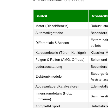
Bauteil
Beschreib
Motor (Diesel/Benzin)
Robust, sta
Automatikgetriebe
Besonders
Extrem halt
Differentiale & Achsen
beliebt
Karosserieteile (Türen, Kotflügel)
Klassiker-M
Felgen & Reifen (AMG, Offroad)
Selten und 
Lederausstattung
Besonders 
Steuergerät
Elektronikmodule
Assistenzs
Abgasanlagen/Katalysatoren
Edelmetall
Innenraumdetails (Holz,
Sammlerstü
Embleme)
Komplett-Export
Unfallfahr