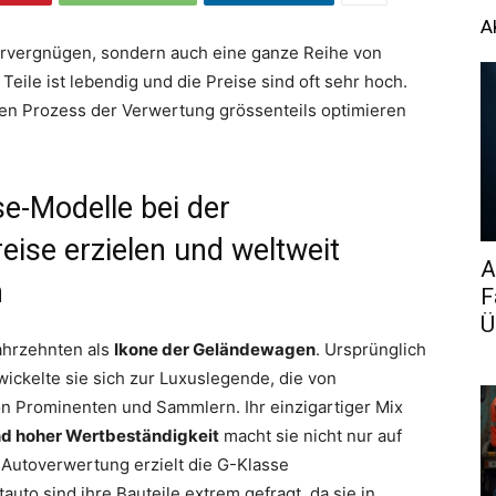
A
hrvergnügen, sondern auch eine ganze Reihe von
 Teile ist lebendig und die Preise sind oft sehr hoch.
den Prozess der Verwertung grössenteils optimieren
e-Modelle bei der
ise erzielen und weltweit
A
n
F
Ü
Jahrzehnten als
Ikone der Geländewagen
. Ursprünglich
twickelte sie sich zur Luxuslegende, die von
n Prominenten und Sammlern. Ihr einzigartiger Mix
und hoher Wertbeständigkeit
macht sie nicht nur auf
Autoverwertung erzielt die G-Klasse
auto sind ihre Bauteile extrem gefragt, da sie in