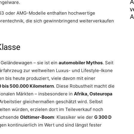
A
angelware.
v
3 oder AMG-Modelle enthalten hochwertige
A
orentechnik, die sich gewinnbringend weiterverkaufen
Klasse
 Geländewagen – sie ist ein
automobiler Mythos
. Seit
tärfahrzeug zur weltweiten Luxus- und Lifestyle-Ikone
 bis heute produziert, viele davon mit einer
 bis 500.000 Kilometern
. Diese Robustheit macht die
tionalen Märkten – insbesondere in
Afrika, Osteuropa
Arbeitstier gleichermaßen geschätzt wird. Selbst
elten würden, erzielen dort im Teileverkauf noch
wachsende
Oldtimer-Boom
: Klassiker wie der
G 300 D
en kontinuierlich im Wert und sind längst fester