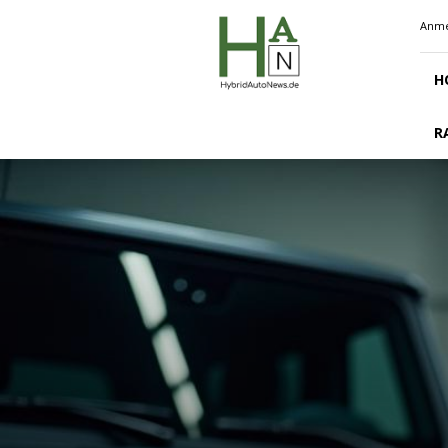
Hybridautonews.de
Anme
H
R