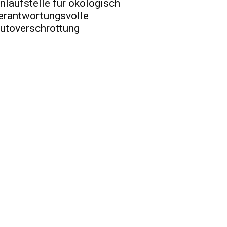
nlaufstelle für ökologisch
erantwortungsvolle
utoverschrottung