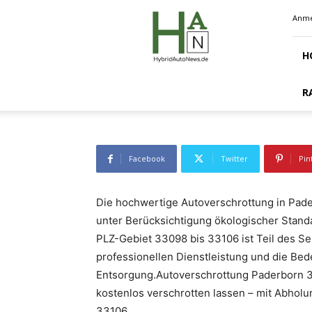
Hybridautonews.de
Fahrzeugentsor
Anme
H
-
By
Carpr Presseverteiler
8. August 2025
5
R
Facebook
Twitter
Pin
Die hochwertige Autoverschrottung in Pader
unter Berücksichtigung ökologischer Stand
PLZ-Gebiet 33098 bis 33106 ist Teil des Se
professionellen Dienstleistung und die Be
Entsorgung.Autoverschrottung Paderborn 
kostenlos verschrotten lassen – mit Abhol
33106.