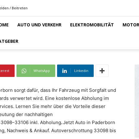
gung zwischen 33098 un
lden / Beitreten
OME
AUTO UND VERKEHR
ELEKTROMOBILITÄT
MOTOR
98
ATGEBER
terest
WhatsApp
Linkedin
born sorgt dafür, dass Ihr Fahrzeug mit Sorgfalt und
ards verwertet wird. Eine kostenlose Abholung im
rvices. Lernen Sie mehr über die Vorteile dieser
deutung der nachhaltigen
33098–33106 inkl. Abholung
.
Jetzt Auto in Paderborn
ung, Nachweis & Ankauf. Autoverschrottung 33098 bis