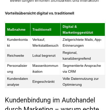
Bewertungen erhöhen Sichtbarkeit und Interaktion
Vorteilsübersicht digital vs. traditionell
Digital &
Maßnahme
Traditionell
Marketinggestützt
Kundenkonta
Verkauf,
Zielgerichtete Mails, App-
kt
Werkstattbesuch
Erinnerungen
Regional,
Reichweite
Lokal begrenzt
kanalübergreifend
Personalisier
Massenkommun
Segmentierte Ansprache
ung
ikation
via CRM
Kundendaten
Volle Datennutzung zur
Eingeschränkt
analyse
Optimierung
Kundenbindung im Autohandel
durch Marketing – warum echte