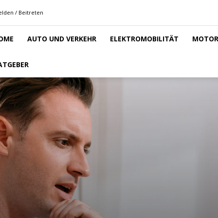
lden / Beitreten
OME
AUTO UND VERKEHR
ELEKTROMOBILITÄT
MOTOR
ATGEBER