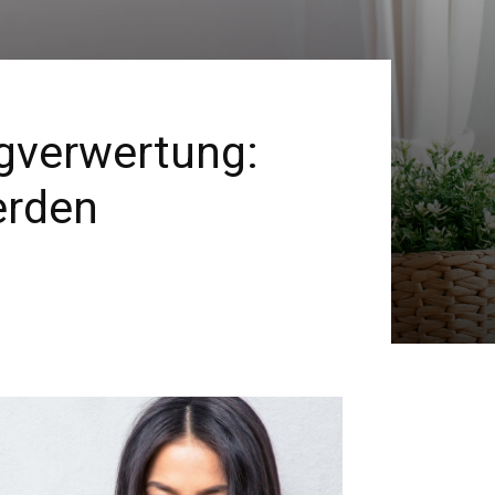
gverwertung:
erden