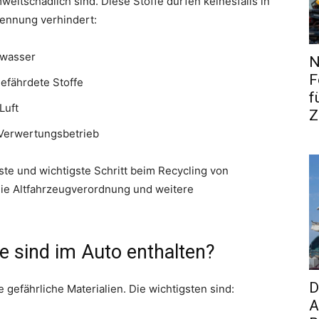
ltschädlich sind. Diese Stoffe dürfen keinesfalls in
ennung verhindert:
dwasser
N
F
efährdete Stoffe
f
Luft
Z
 Verwertungsbetrieb
ste und wichtigste Schritt beim Recycling von
die Altfahrzeugverordnung und weitere
e sind im Auto enthalten?
D
gefährliche Materialien. Die wichtigsten sind:
A