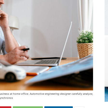
usiness at home office. Automotive engineering designer carefully analyze,
Synchronos