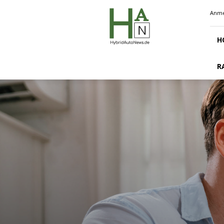
Hybridautonews.de
Anme
H
R