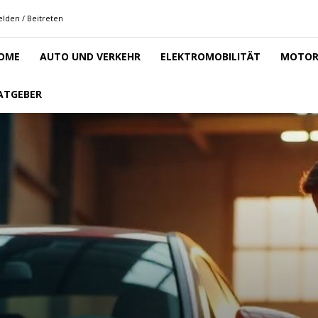
lden / Beitreten
OME
AUTO UND VERKEHR
ELEKTROMOBILITÄT
MOTOR
ATGEBER