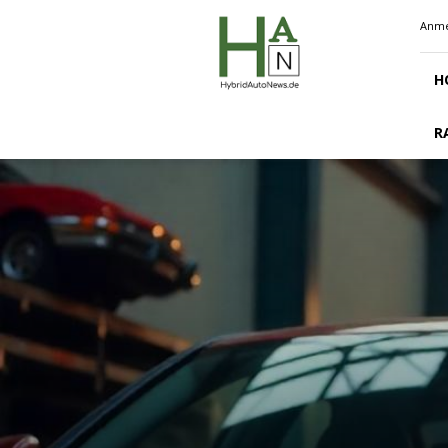
Hybridautonews.de
Anme
H
R