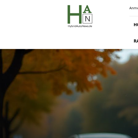
Hybridautonews.de
Anme
H
R