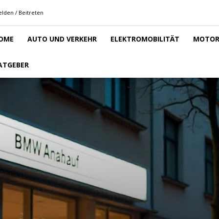
lden / Beitreten
OME
AUTO UND VERKEHR
ELEKTROMOBILITÄT
MOTOR
ATGEBER