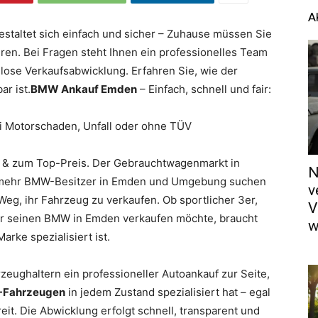
A
taltet sich einfach und sicher – Zuhause müssen Sie
hren. Bei Fragen steht Ihnen ein professionelles Team
slose Verkaufsabwicklung. Erfahren Sie, wie der
r ist.
BMW Ankauf Emden
– Einfach, schnell und fair:
i Motorschaden, Unfall oder ohne TÜV
r & zum Top-Preis. Der Gebrauchtwagenmarkt in
N
r mehr BMW-Besitzer in Emden und Umgebung suchen
v
Weg, ihr Fahrzeug zu verkaufen. Ob sportlicher 3er,
V
Wer seinen BMW in Emden verkaufen möchte, braucht
w
arke spezialisiert ist.
zeughaltern ein professioneller Autoankauf zur Seite,
-Fahrzeugen
in jedem Zustand spezialisiert hat – egal
eit. Die Abwicklung erfolgt schnell, transparent und