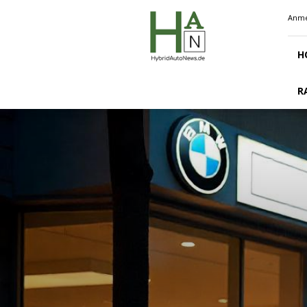
Hybridautonews.de
Anme
H
R