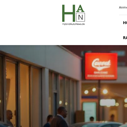
Hybridautonews.de
Anme
H
R