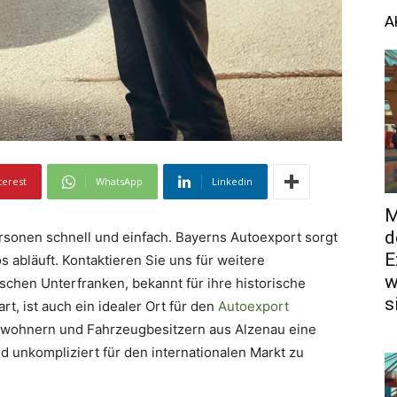
A
terest
WhatsApp
Linkedin
M
d
ersonen schnell und einfach. Bayerns Autoexport sorgt
E
 abläuft. Kontaktieren Sie uns für weitere
w
schen Unterfranken, bekannt für ihre historische
s
t, ist auch ein idealer Ort für den
Autoexport
ewohnern und Fahrzeugbesitzern aus Alzenau eine
d unkompliziert für den internationalen Markt zu