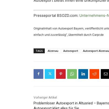
Autoexport bietet Ihnen eine unkompliziert
Presseportal BSOZD.com:
Unternehmens-N
Originalinhalt von Autoexport Bayern, veröffentlicht un
einfach und zuverlässig“, übermittelt durch Carpr.de
TAGS
Alzenau
Autoexport
Autoexport Alzena
Vorheriger Artikel
Problemloser Autoexport in Altusried – Bayern
Autoexport klärt alles für Sie