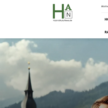
Hybridautonews.de
Anme
H
R