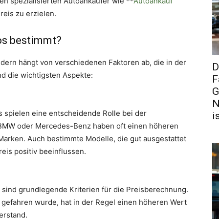
en spezialisierten Autoankäufer wie **
Autoankauf
eis zu erzielen.
tos bestimmt?
ndern hängt von verschiedenen Faktoren ab, die in der
D
d die wichtigsten Aspekte:
F
G
N
 spielen eine entscheidende Rolle bei der
i
, BMW oder Mercedes-Benz haben oft einen höheren
arken. Auch bestimmte Modelle, die gut ausgestattet
eis positiv beeinflussen.
s sind grundlegende Kriterien für die Preisberechnung.
g gefahren wurde, hat in der Regel einen höheren Wert
erstand.