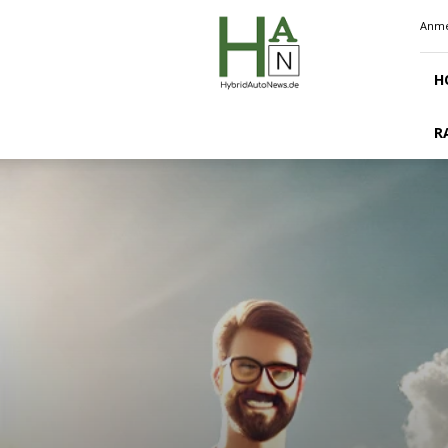
Hybridautonews.de
Anme
H
R