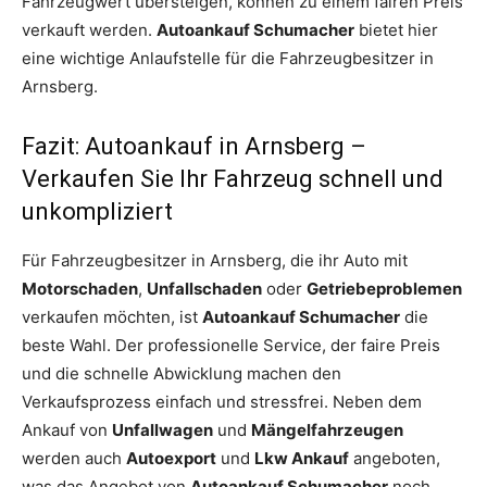
Fahrzeugwert übersteigen, können zu einem fairen Preis
verkauft werden.
Autoankauf Schumacher
bietet hier
eine wichtige Anlaufstelle für die Fahrzeugbesitzer in
Arnsberg.
Fazit: Autoankauf in Arnsberg –
Verkaufen Sie Ihr Fahrzeug schnell und
unkompliziert
Für Fahrzeugbesitzer in Arnsberg, die ihr Auto mit
Motorschaden
,
Unfallschaden
oder
Getriebeproblemen
verkaufen möchten, ist
Autoankauf Schumacher
die
beste Wahl. Der professionelle Service, der faire Preis
und die schnelle Abwicklung machen den
Verkaufsprozess einfach und stressfrei. Neben dem
Ankauf von
Unfallwagen
und
Mängelfahrzeugen
werden auch
Autoexport
und
Lkw Ankauf
angeboten,
was das Angebot von
Autoankauf Schumacher
noch