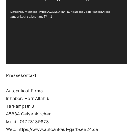
i
Datei herunterladen: https://www.autoankauf-garbsen24.de/images/video-
d
autoankauf-garbsen.mp4?_=1
e
o
-
P
l
a
y
Pressekontakt:
e
r
Autoankauf Firma
Inhaber: Herr Allahib
Terkampstr 3
45884 Gelsenkirchen
Mobil: 01723139823
Web: https://www.autoankauf-garbsen24.de