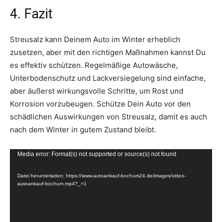
4. Fazit
Streusalz kann Deinem Auto im Winter erheblich
zusetzen, aber mit den richtigen Maßnahmen kannst Du
es effektiv schützen. Regelmäßige Autowäsche,
Unterbodenschutz und Lackversiegelung sind einfache,
aber äußerst wirkungsvolle Schritte, um Rost und
Korrosion vorzubeugen. Schütze Dein Auto vor den
schädlichen Auswirkungen von Streusalz, damit es auch
nach dem Winter in gutem Zustand bleibt.
V
Media error: Format(s) not supported or source(s) not found
i
Datei herunterladen: https://www.autoankauf-bochum24.de/images/video-
d
autoankauf-bochum.mp4?_=1
e
o
-