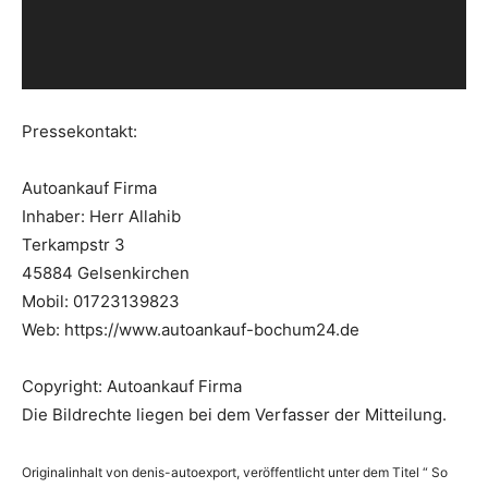
P
l
a
y
Pressekontakt:
e
r
Autoankauf Firma
Inhaber: Herr Allahib
Terkampstr 3
45884 Gelsenkirchen
Mobil: 01723139823
Web: https://www.autoankauf-bochum24.de
Copyright: Autoankauf Firma
Die Bildrechte liegen bei dem Verfasser der Mitteilung.
Originalinhalt von denis-autoexport, veröffentlicht unter dem Titel “ So