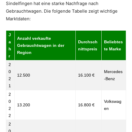
Sindelfingen hat eine starke Nachfrage nach
Gebrauchtwagen. Die folgende Tabelle zeigt wichtige
Marktdaten:
J
Anzahl verkaufte
a
Durchsch
Beliebtes
Gebrauchtwagen in der
h
nittspreis
te Marke
Region
r
2
0
Mercedes
12.500
16.100 €
2
-Benz
1
2
0
Volkswag
13.200
16.800 €
2
en
2
2
0