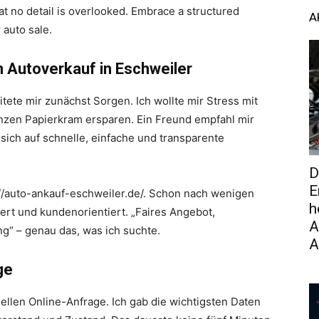
at no detail is overlooked. Embrace a structured
A
 auto sale.
n Autoverkauf in Eschweiler
tete mir zunächst Sorgen. Ich wollte mir Stress mit
nzen Papierkram ersparen. Ein Freund empfahl mir
 sich auf schnelle, einfache und transparente
D
E
://auto-ankauf-eschweiler.de/. Schon nach wenigen
h
iert und kundenorientiert. „Faires Angebot,
A
g“ – genau das, was ich suchte.
A
ge
llen Online-Anfrage. Ich gab die wichtigsten Daten