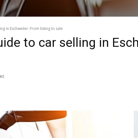
ing in Eschweiler: From listing to sale
ide to car selling in Esc
602