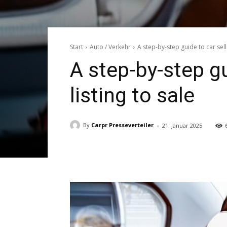
Start
Auto / Verkehr
A step-by-step guide to car sell
A step-by-step gu
listing to sale
-
By
Carpr Presseverteiler
21. Januar 2025