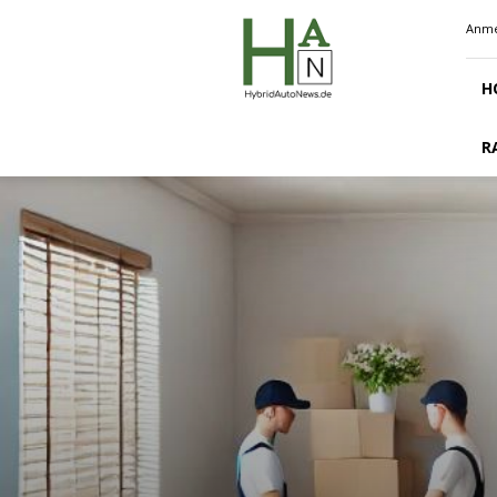
Hybridautonews.de
Anme
H
R