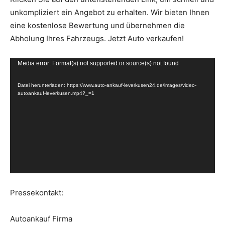
unkompliziert ein Angebot zu erhalten. Wir bieten Ihnen
eine kostenlose Bewertung und übernehmen die
Abholung Ihres Fahrzeugs. Jetzt Auto verkaufen!
V
Media error: Format(s) not supported or source(s) not found
i
Datei herunterladen: https://www.auto-ankauf-leverkusen24.de/images/video-
d
autoankauf-leverkusen.mp4?_=1
e
o
-
P
l
a
y
Pressekontakt:
e
r
Autoankauf Firma