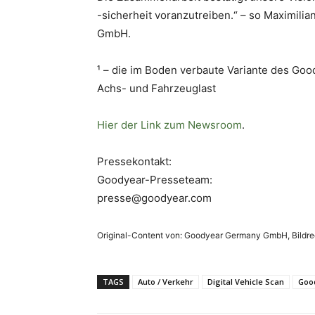
-sicherheit voranzutreiben.“ – so Maximili
GmbH.
¹ – die im Boden verbaute Variante des Go
Achs- und Fahrzeuglast
Hier der Link zum Newsroom
.
Pressekontakt:
Goodyear-Presseteam:
presse@goodyear.com
Original-Content von: Goodyear Germany GmbH, Bil
TAGS
Auto / Verkehr
Digital Vehicle Scan
Goo