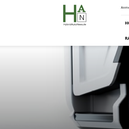
Hybridautonews.de
Anme
H
R