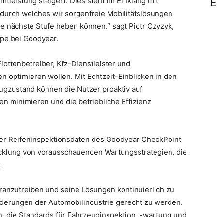
tleistung steigert. Dies steht im Einklang mit
E
durch welches wir sorgenfreie Mobilitätslösungen
e nächste Stufe heben können.“ sagt Piotr Czyzyk,
ope bei Goodyear.
lottenbetreiber, Kfz-Dienstleister und
n optimieren wollen. Mit Echtzeit-Einblicken in den
gzustand können die Nutzer proaktiv auf
en minimieren und die betriebliche Effizienz
 der Reifeninspektionsdaten des Goodyear CheckPoint
klung von vorausschauenden Wartungsstrategien, die
.
ranzutreiben und seine Lösungen kontinuierlich zu
derungen der Automobilindustrie gerecht zu werden.
n, die Standards für Fahrzeuginspektion, -wartung und