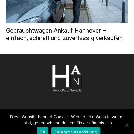
Gebrauchtwagen Ankauf Hannover –
einfach, schnell und zuverlässig verkaufen
AGB
Datenschutzerklärung
FAQ
Kontakt
Impressum
Diese Website benutzt Cookies. Wenn du die Website weiter
nutzt, gehen wir von deinem Einverständnis aus.
Pressemitteilung veröffentlichen
OK
Datenschutzerklärung
© 2019 - 2021 © Hybridautonews.de