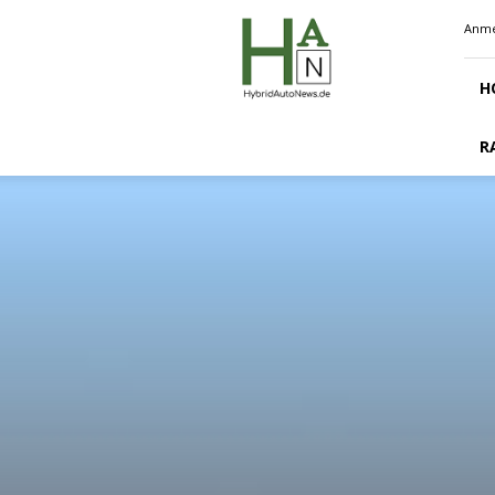
Hybridautonews.de
Anme
H
R