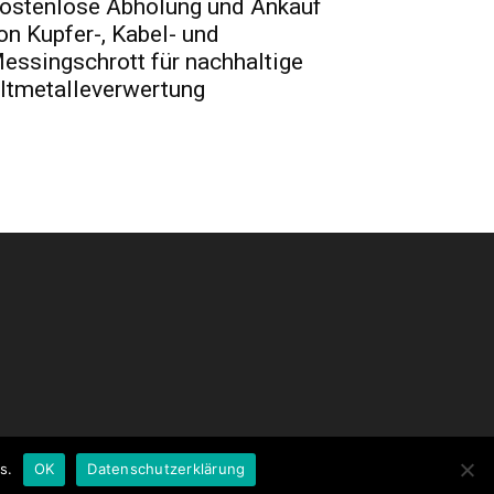
ostenlose Abholung und Ankauf
on Kupfer-, Kabel- und
essingschrott für nachhaltige
ltmetalleverwertung
s.
OK
Datenschutzerklärung
ntakt
Impressum
Pressemitteilung veröffentlichen