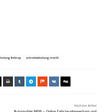
bholung Bottrop
schrottabholung-nrw24
Nächster Artikel
Automobile NRW – Online Fahrzeugbewertung und