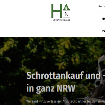
Hybridautonews.de
Anme
H
R