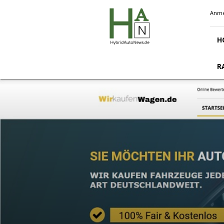
Hybridautonews.de
Anme
H
R