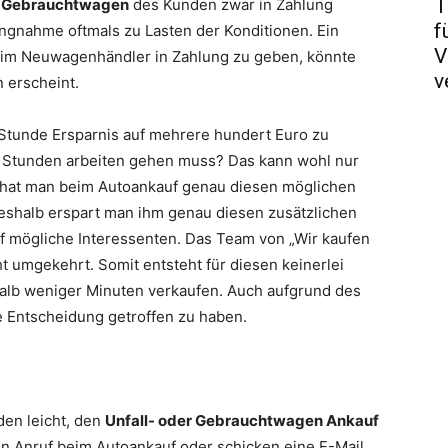
T
r
Gebrauchtwagen
des Kunden zwar in Zahlung
f
ngnahme oftmals zu Lasten der Konditionen. Ein
V
im Neuwagenhändler in Zahlung zu geben, könnte
v
 erscheint.
be Stunde Ersparnis auf mehrere hundert Euro zu
ge Stunden arbeiten gehen muss? Das kann wohl nur
h hat man beim Autoankauf genau diesen möglichen
eshalb erspart man ihm genau diesen zusätzlichen
uf mögliche Interessenten. Das Team von „Wir kaufen
umgekehrt. Somit entsteht für diesen keinerlei
halb weniger Minuten verkaufen. Auch aufgrund des
te Entscheidung getroffen zu haben.
den leicht, den
Unfall- oder Gebrauchtwagen Ankauf
zen Anruf beim Autoankauf oder schicken eine E-Mail