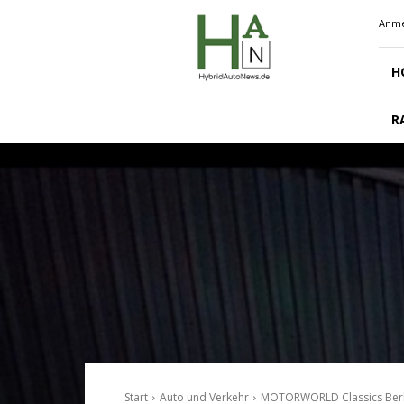
Hybridautonews.de
Anme
H
R
Start
Auto und Verkehr
MOTORWORLD Classics Berlin 