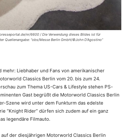
presseportal.de/nr/6600 / Die Verwendung dieses Bildes ist für
 unter Quellenangabe: “obs/Messe Berlin GmbH/©John D’Agostino”
d mehr: Liebhaber und Fans von amerikanischer
Motorworld Classics Berlin vom 20. bis zum 24.
rschau zum Thema US-Cars & Lifestyle stehen PS-
rominenten Gast begrüßt die Motorworld Classics Berlin
zer-Szene wird unter dem Funkturm das edelste
ie “Knight Rider” dürfen sich zudem auf ein ganz
das legendäre Filmauto.
t auf der diesjährigen Motorworld Classics Berlin