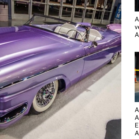
A
v
A
A
A
E
A