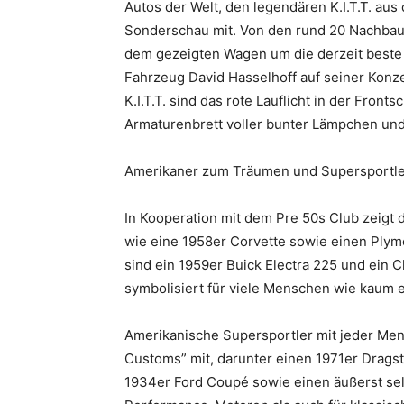
Autos der Welt, den legendären K.I.T.T. aus 
Sonderschau mit. Von den rund 20 Nachbaute
dem gezeigten Wagen um die derzeit beste 
Fahrzeug David Hasselhoff auf seiner Konz
K.I.T.T. sind das rote Lauflicht in der Fro
Armaturenbrett voller bunter Lämpchen un
Amerikaner zum Träumen und Supersportler
In Kooperation mit dem Pre 50s Club zeig
wie eine 1958er Corvette sowie einen Plymo
sind ein 1959er Buick Electra 225 und ein C
symbolisiert für viele Menschen wie kaum e
Amerikanische Supersportler mit jeder Meng
Customs” mit, darunter einen 1971er Drag
1934er Ford Coupé sowie einen äußerst selt