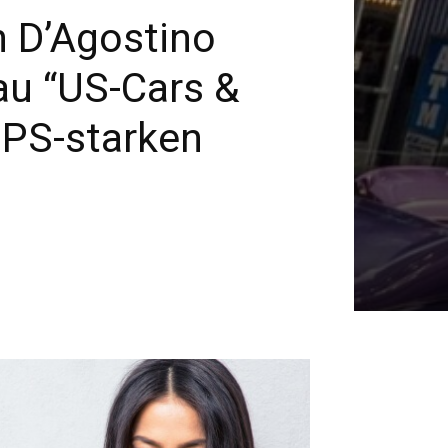
 D’Agostino
au “US-Cars &
 PS-starken