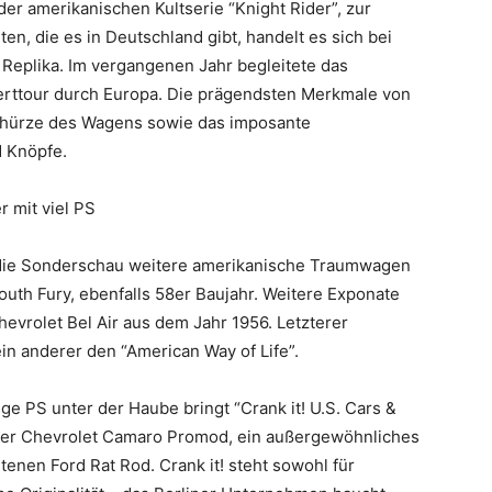
der amerikanischen Kultserie “Knight Rider”, zur
n, die es in Deutschland gibt, handelt es sich bei
Replika. Im vergangenen Jahr begleitete das
erttour durch Europa. Die prägendsten Merkmale von
ntschürze des Wagens sowie das imposante
d Knöpfe.
 mit viel PS
t die Sonderschau weitere amerikanische Traumwagen
uth Fury, ebenfalls 58er Baujahr. Weitere Exponate
hevrolet Bel Air aus dem Jahr 1956. Letzterer
in anderer den “American Way of Life”.
e PS unter der Haube bringt “Crank it! U.S. Cars &
ster Chevrolet Camaro Promod, ein außergewöhnliches
enen Ford Rat Rod. Crank it! steht sowohl für