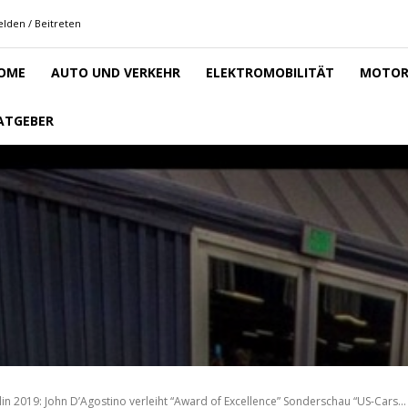
lden / Beitreten
OME
AUTO UND VERKEHR
ELEKTROMOBILITÄT
MOTOR
ATGEBER
2019: John D’Agostino verleiht “Award of Excellence” Sonderschau “US-Cars...