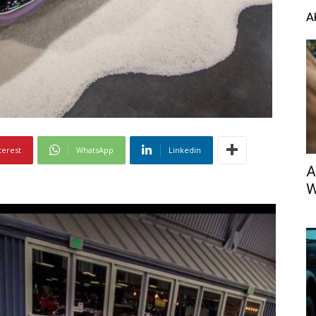
A
terest
WhatsApp
Linkedin
A
W